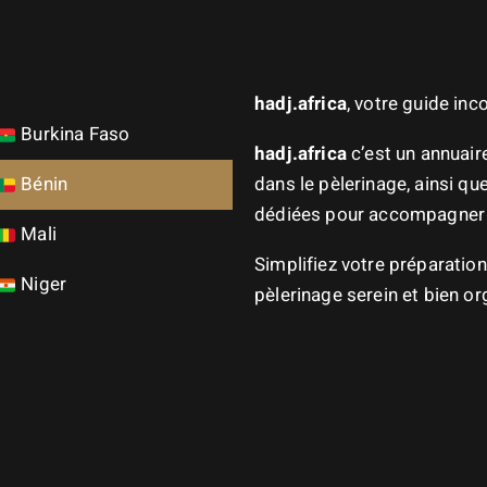
hadj.africa
, votre guide in
Burkina Faso
hadj.africa
c’est un annuai
ica
Bénin
dans le pèlerinage, ainsi q
dédiées pour accompagner l
Mali
Simplifiez votre préparatio
Niger
pèlerinage serein et bien or