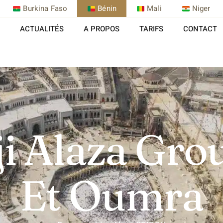
Burkina Faso
Bénin
Mali
Niger
ACTUALITÉS
A PROPOS
TARIFS
CONTACT
i Alaza Gro
Et Oumra