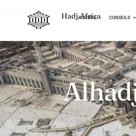
Hadj.Africa
ACCUEIL
CONSEILS
Alhadj