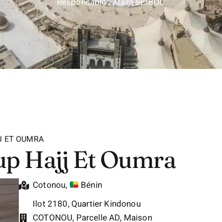
Responsable : Alaza SEIBOU
J ET OUMRA
up Hajj Et Oumra
Cotonou
,
Bénin
Ilot 2180, Quartier Kindonou
COTONOU, Parcelle AD, Maison