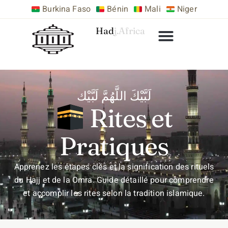
Burkina Faso
Bénin
Mali
Niger
Hadj.Africa
لَبَّيْكَ اللَّهُمَّ لَبَّيْك
Rites et
Pratiques
Apprenez les étapes clés et la signification des rituels
du Hajj et de la Omra. Guide détaillé pour comprendre
et accomplir les rites selon la tradition islamique.