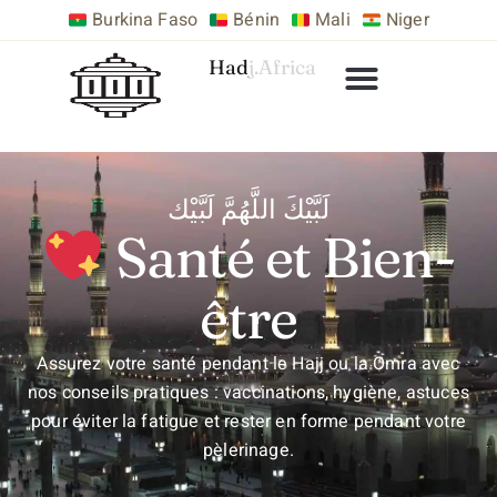
Burkina Faso
Bénin
Mali
Niger
Hadj.Africa
لَبَّيْكَ اللَّهُمَّ لَبَّيْك
Santé et Bien-
être
Assurez votre santé pendant le Hajj ou la Omra avec
nos conseils pratiques : vaccinations, hygiène, astuces
pour éviter la fatigue et rester en forme pendant votre
pèlerinage.