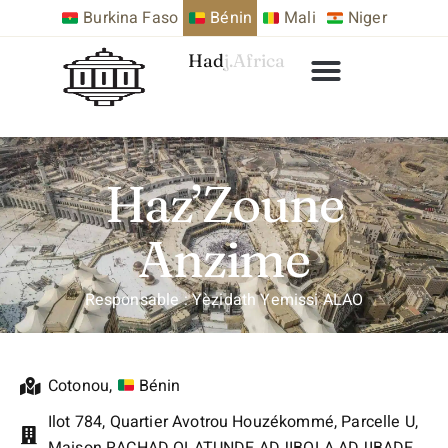
Burkina Faso
Bénin
Mali
Niger
Hadj.Africa
Haz’Zoune
Anzime
Responsable : Yèzidath Yemissi ALAO
Cotonou
,
Bénin
Ilot 784, Quartier Avotrou Houzékommé, Parcelle U,