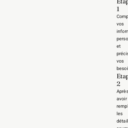
Eta
1
Comp
vos
infor
perso
et
préci
vos
besoi
Eta
2
Aprè
avoir
rempl
les
détail