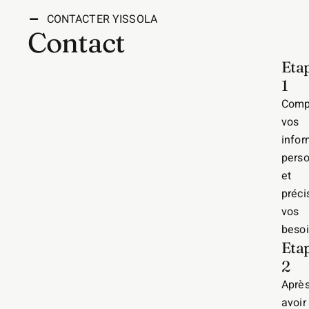
CONTACTER YISSOLA
Contact
Eta
1
Comp
vos
infor
perso
et
préci
vos
besoi
Eta
2
Aprè
avoir