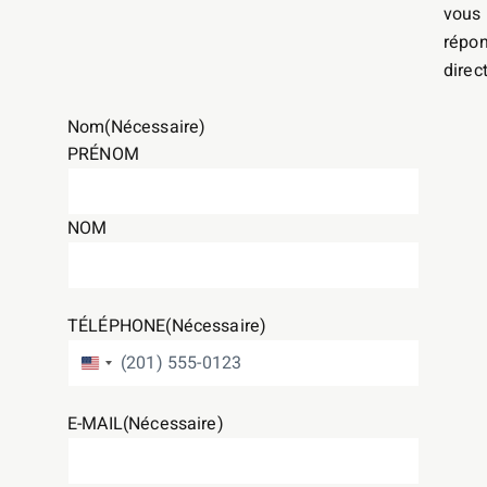
vous
répo
direc
Nom
(Nécessaire)
PRÉNOM
NOM
TÉLÉPHONE
(Nécessaire)
ÉTATS-UNIS +1
E-MAIL
(Nécessaire)