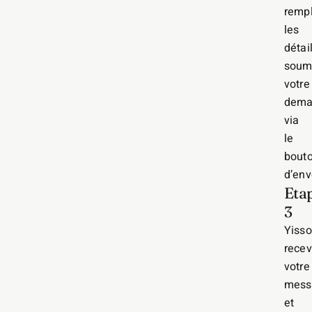
rempl
les
détail
soum
votre
dema
via
le
bout
d’env
Eta
3
Yisso
recev
votre
mess
et