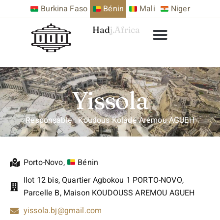
Burkina Faso
Bénin
Mali
Niger
Hadj.Africa
Yissola
Responsable : Koudous Koladé Aremou AGUEH
Porto-Novo
,
Bénin
Ilot 12 bis, Quartier Agbokou 1 PORTO-NOVO,
Parcelle B, Maison KOUDOUSS AREMOU AGUEH
yissola.bj@gmail.com