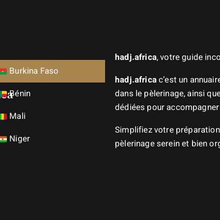
hadj.africa
, votre guide in
Burkina Faso
hadj.africa
c’est un annuai
ica
Bénin
dans le pèlerinage, ainsi q
dédiées pour accompagner l
Mali
Simplifiez votre préparatio
Niger
pèlerinage serein et bien or