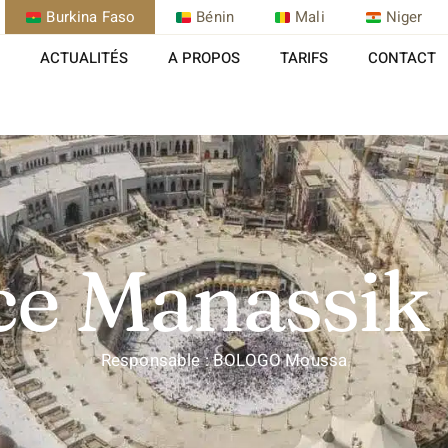
Burkina Faso
Bénin
Mali
Niger
ACTUALITÉS
A PROPOS
TARIFS
CONTACT
e Manassik
Responsable : BOLOGO Moussa