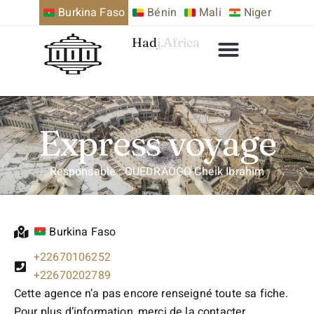
Burkina Faso
Bénin
Mali
Niger
Hadj.Africa
Express voyage
Responsable : OUEDRAOGO Cheik Ibrahim
Burkina Faso
+22670106252
+22670202789
Cette agence n’a pas encore renseigné toute sa fiche.
Pour plus d’information, merci de la contacter