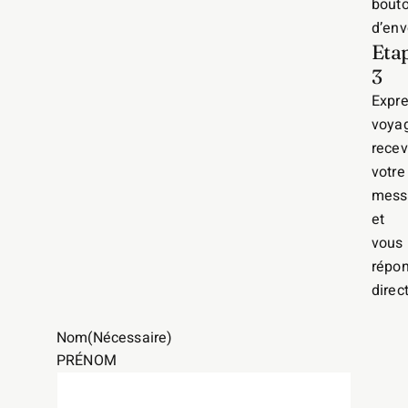
bout
d’env
Eta
3
Expr
voya
recev
votre
mess
et
vous
répo
direc
Nom
(Nécessaire)
PRÉNOM