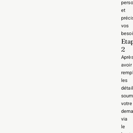
perso
et
préci
vos
besoi
Eta
2
Aprè
avoir
rempl
les
détail
soum
votre
dema
via
le