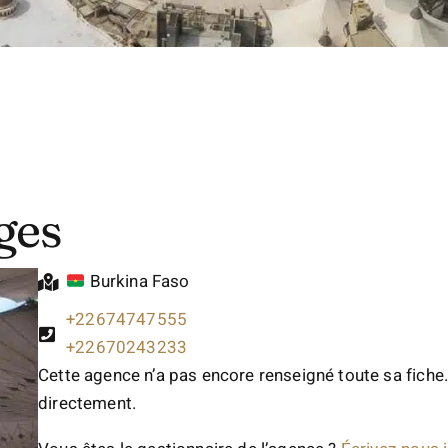
ges
Burkina Faso
+22674747555
+22670243233
Cette agence n’a pas encore renseigné toute sa fiche.
directement.