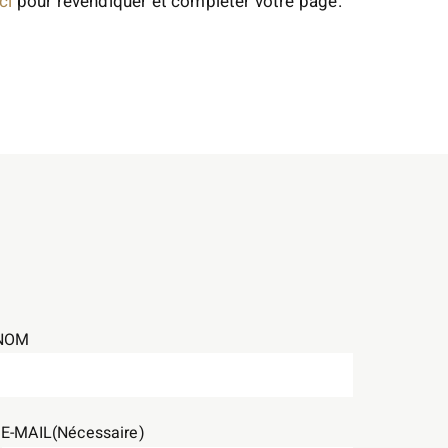
ci
pour revendiquer et compléter votre page.
NOM
E-MAIL
(Nécessaire)