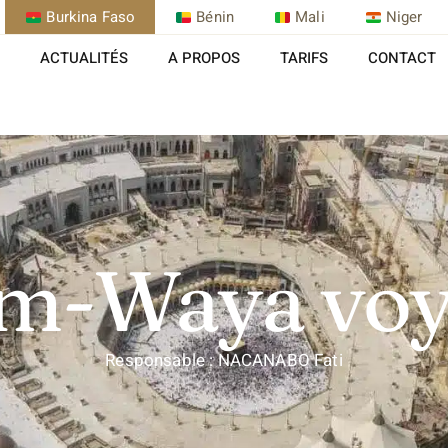
Burkina Faso
Bénin
Mali
Niger
ACTUALITÉS
A PROPOS
TARIFS
CONTACT
m-Waya voy
Responsable : NACANABO Fati