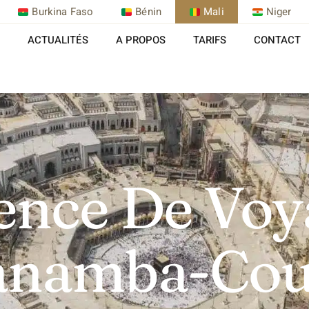
Burkina Faso
Bénin
Mali
Niger
ACTUALITÉS
A PROPOS
TARIFS
CONTACT
ence De Voy
anamba-Cou