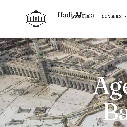
Hadj.Africa
ACCUEIL
CONSEILS
Ag
B