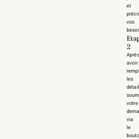
et
préci
vos
besoi
Eta
2
Aprè
avoir
rempl
les
détail
soum
votre
dema
via
le
bout