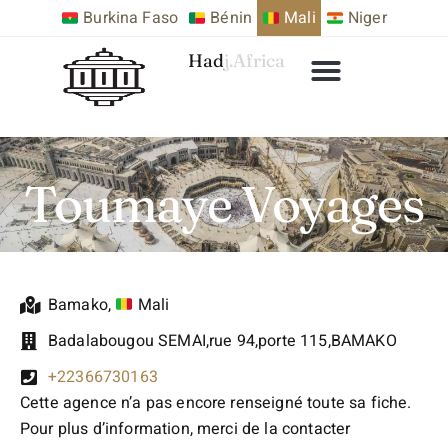
Burkina Faso
Bénin
Mali
Niger
Hadj.Africa
Toumaye Voyages
Bamako
,
Mali
Badalabougou SEMAI,rue 94,porte 115,BAMAKO
+22366730163
Cette agence n’a pas encore renseigné toute sa fiche.
Pour plus d’information, merci de la contacter