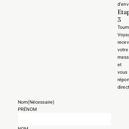
d’env
Eta
3
Toum
Voya
recev
votre
mess
et
vous
répo
direc
Nom
(Nécessaire)
PRÉNOM