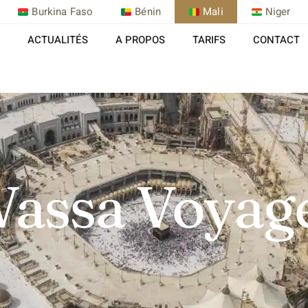
Burkina Faso
Bénin
Mali
Niger
ACTUALITÉS
A PROPOS
TARIFS
CONTACT
assa Voyag