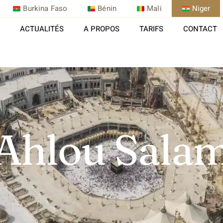
Burkina Faso
Bénin
Mali
Niger
ACTUALITÉS
A PROPOS
TARIFS
CONTACT
Ahlou Sala