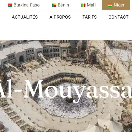
Burkina Faso
Bénin
Mali
Niger
ACTUALITÉS
A PROPOS
TARIFS
CONTACT
Al-Mouyassa