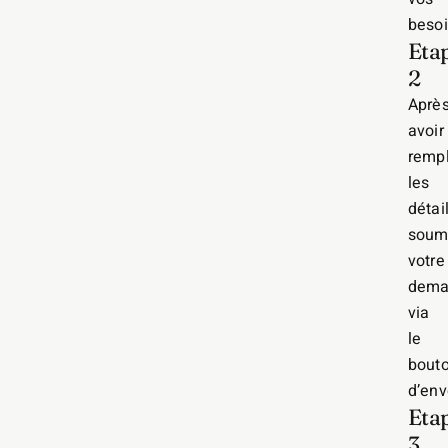
besoi
Eta
2
Aprè
avoir
rempl
les
détail
soum
votre
dema
via
le
bout
d’env
Eta
3