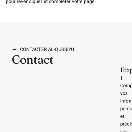
pour revendiquer et compléter votre page.
CONTACTER AL-QURSIYU
Contact
Eta
1
Comp
vos
infor
perso
et
préci
vos