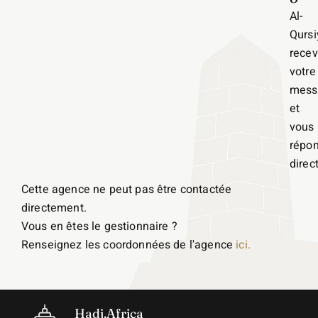
Al-
Qursi
recev
votre
mess
et
vous
répo
direc
Cette agence ne peut pas être contactée
directement.
Vous en êtes le gestionnaire ?
Renseignez les coordonnées de l'agence
ici.
Hadj.Africa