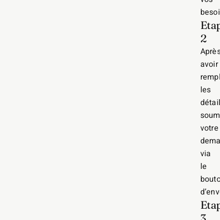
besoi
Eta
2
Aprè
avoir
rempl
les
détail
soum
votre
dema
via
le
bout
d’env
Eta
3