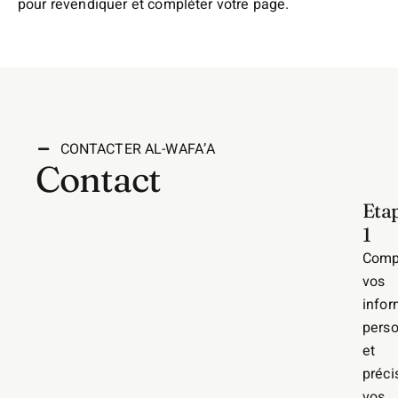
pour revendiquer et compléter votre page.
CONTACTER AL-WAFA’A
Contact
Eta
1
Comp
vos
infor
perso
et
préci
vos