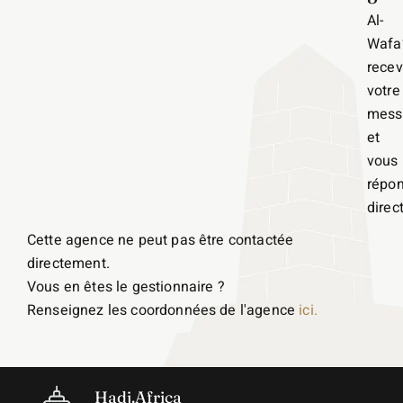
Al-
Wafa
recev
votre
mess
et
vous
répo
direc
Cette agence ne peut pas être contactée
directement.
Vous en êtes le gestionnaire ?
Renseignez les coordonnées de l'agence
ici.
Hadj.Africa