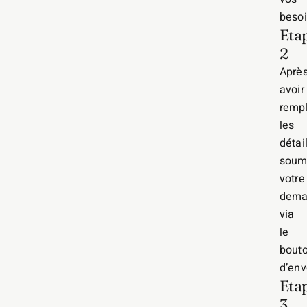
besoi
Eta
2
Aprè
avoir
rempl
les
détail
soum
votre
dema
via
le
bout
d’env
Eta
3