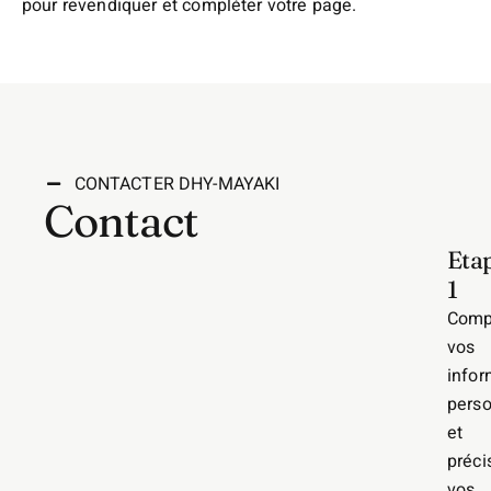
pour revendiquer et compléter votre page.
CONTACTER DHY-MAYAKI
Contact
Eta
1
Comp
vos
infor
perso
et
préci
vos