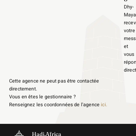
Dhy-
Maya
recev
votre
mess
et
vous
répo
direc
Cette agence ne peut pas être contactée
directement.
Vous en êtes le gestionnaire ?
Renseignez les coordonnées de l'agence
ici.
Hadj.Africa