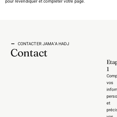
pour revendiquer et compléter votre page.
CONTACTER JAMA’A HADJ
Contact
Eta
1
Comp
vos
infor
perso
et
préci
vos