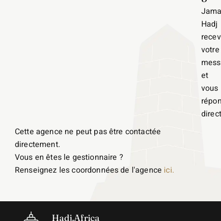
Jama
Hadj
recev
votre
mess
et
vous
répo
direc
Cette agence ne peut pas être contactée
directement.
Vous en êtes le gestionnaire ?
Renseignez les coordonnées de l'agence
ici.
Hadj.Africa