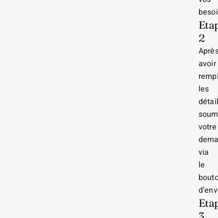
besoi
Eta
2
Aprè
avoir
rempl
les
détail
soum
votre
dema
via
le
bout
d’env
Eta
3