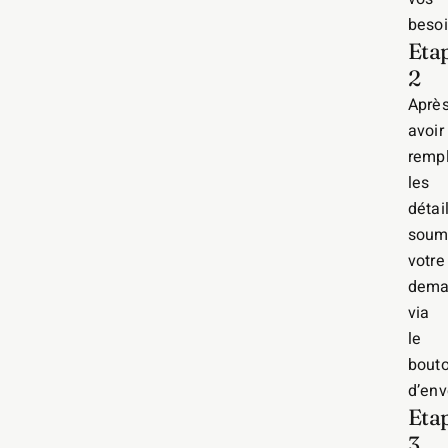
besoi
Eta
2
Aprè
avoir
rempl
les
détail
soum
votre
dema
via
le
bout
d’env
Eta
3