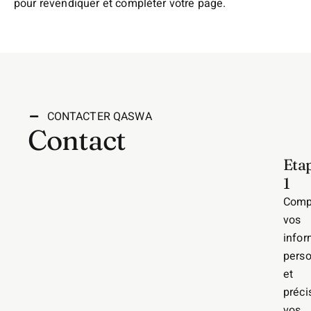
pour revendiquer et compléter votre page.
CONTACTER QASWA
Contact
Eta
1
Comp
vos
infor
perso
et
préci
vos