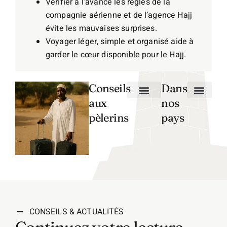
Vérifier à l’avance les règles de la
compagnie aérienne et de l’agence Hajj
évite les mauvaises surprises.
Voyager léger, simple et organisé aide à
garder le cœur disponible pour le Hajj.
Conseils
Dans
aux
nos
Préparation Logistique
Préparation Spirituelle
Santé et Bien-être
Rites et Pratiques
Culture et Histoire
Conseils aux Femmes
Burkina Faso
pèlerins
pays
CONSEILS & ACTUALITÉS