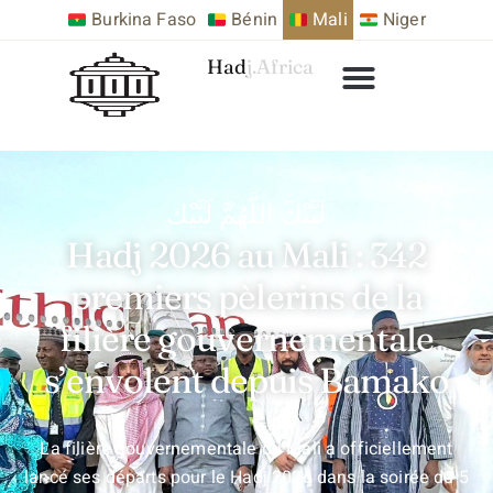
Burkina Faso
Bénin
Mali
Niger
Hadj.Africa
لَبَّيْكَ اللَّهُمَّ لَبَّيْك
Hadj 2026 au Mali : 342
premiers pèlerins de la
filière gouvernementale
s’envolent depuis Bamako
La filière gouvernementale du Mali a officiellement
lancé ses départs pour le Hadj 2026 dans la soirée du 5