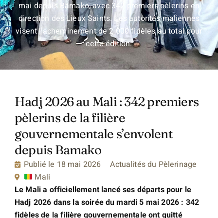
mai depuis Bamako, avec 342 premiers pèlerins en
direction des Lieux Saints. Les autorités maliennes
visent l'acheminement de 2 000 fidèles au total pour
cette édition.
Hadj 2026 au Mali : 342 premiers
pèlerins de la filière
gouvernementale s’envolent
depuis Bamako
Publié le
18 mai 2026
Actualités du Pèlerinage
Mali
Le Mali a officiellement lancé ses départs pour le
Hadj 2026 dans la soirée du mardi 5 mai 2026 : 342
fidèles de la filière gouvernementale ont quitté