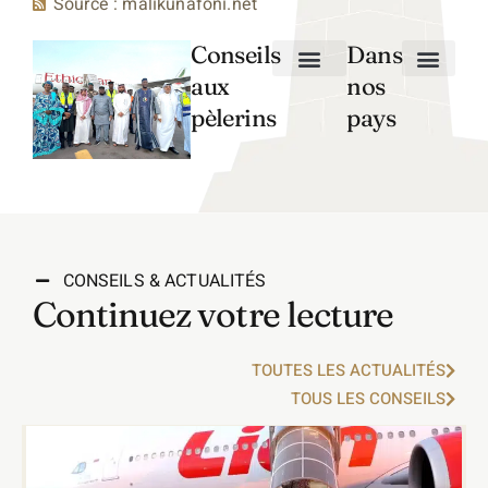
Source : malikunafoni.net
Conseils
Dans
aux
nos
Préparation Logistique
Préparation Spirituelle
Santé et Bien-être
Rites et Pratiques
Culture et Histoire
Conseils aux Femmes
Burkina Faso
pèlerins
pays
CONSEILS & ACTUALITÉS
Continuez votre lecture
TOUTES LES ACTUALITÉS
TOUS LES CONSEILS