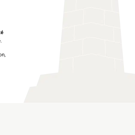
té
.
on,