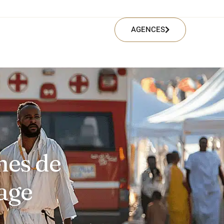
AGENCES
mes de
nage