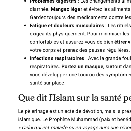
Problèmes digestifs
: Les changements alim
diarrhée.
Mangez léger
et évitez les aliments
Gardez toujours des médicaments contre les 
Fatigue et douleurs musculaires
: Les ritue
exigeants physiquement. Pour minimiser les 
confortables et assurez-vous de bien
étirer 
votre corps et prenez des pauses régulières.
Infections respiratoires
: Avec la grande foul
respiratoires.
Portez un masque
, surtout da
vous développez une toux ou des symptômes
santé sur place.
Que dit l’Islam sur la santé 
Le pèlerinage est un acte de dévotion, mais la prés
islamique. Le Prophète Muhammad (paix et bénédict
« Celui qui est malade ou en voyage aura une récomp