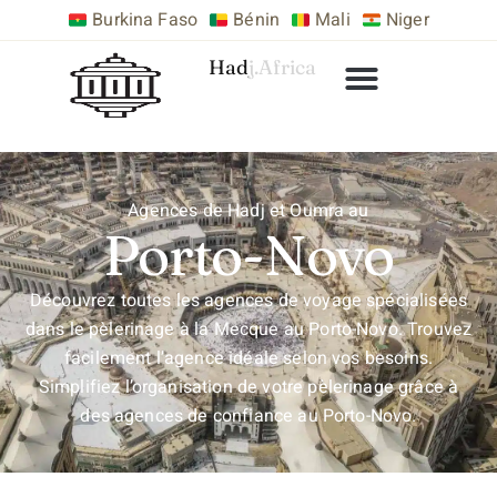
Burkina Faso
Bénin
Mali
Niger
Hadj.Africa
Agences de Hadj et Oumra au
Porto-Novo
Découvrez toutes les agences de voyage spécialisées
dans le pèlerinage à la Mecque au Porto-Novo. Trouvez
facilement l’agence idéale selon vos besoins.
Simplifiez l’organisation de votre pèlerinage grâce à
des agences de confiance au Porto-Novo.