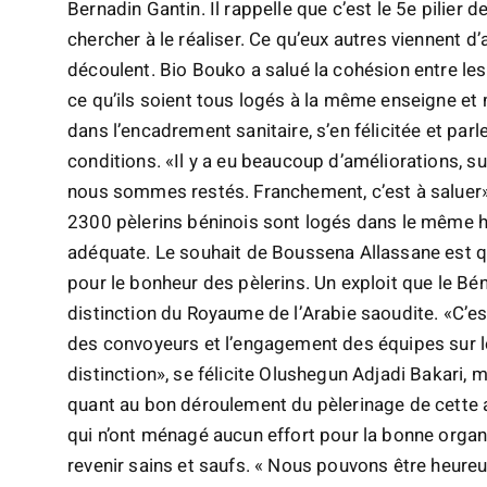
Bernadin Gantin. Il rappelle que c’est le 5e pilier 
chercher à le réaliser. Ce qu’eux autres viennent d
découlent. Bio Bouko a salué la cohésion entre les
ce qu’ils soient tous logés à la même enseigne et
dans l’encadrement sanitaire, s’en félicitée et par
conditions. «Il y a eu beaucoup d’améliorations, su
nous sommes restés. Franchement, c’est à saluer», 
2300 pèlerins béninois sont logés dans le même hô
adéquate. Le souhait de Boussena Allassane est qu
pour le bonheur des pèlerins. Un exploit que le Béni
distinction du Royaume de l’Arabie saoudite. «C’est
des convoyeurs et l’engagement des équipes sur le
distinction», se félicite Olushegun Adjadi Bakari, m
quant au bon déroulement du pèlerinage de cette 
qui n’ont ménagé aucun effort pour la bonne organi
revenir sains et saufs. « Nous pouvons être heur