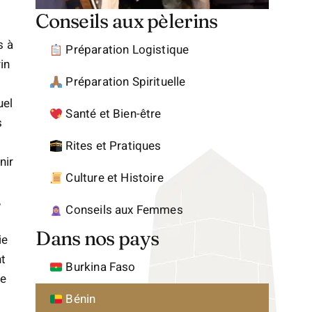
Conseils aux pèlerins
s à
Préparation Logistique
in
Préparation Spirituelle
uel
Santé et Bien-être
s
Rites et Pratiques
nir
Culture et Histoire
,
Conseils aux Femmes
Dans nos pays
ie
nt
Burkina Faso
de
Bénin