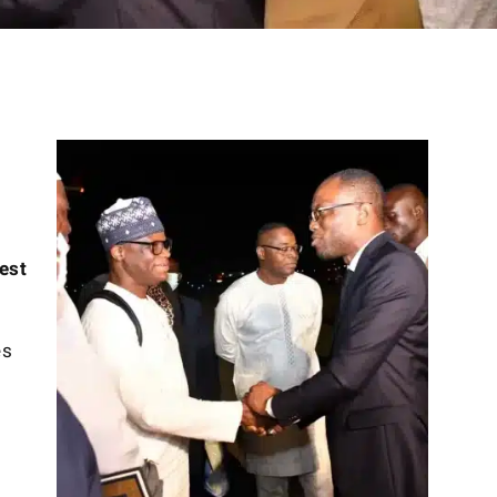
’est
és