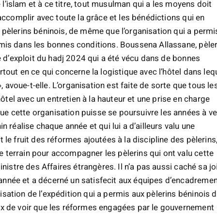
de l’islam et à ce titre, tout musulman qui a les moyens doit
’accomplir avec toute la grâce et les bénédictions qui en
 pèlerins béninois, de même que l’organisation qui a permi
 mis dans les bonnes conditions. Boussena Allassane, pèler
le d’exploit du hadj 2024 qui a été vécu dans de bonnes
rtout en ce qui concerne la logistique avec l’hôtel dans leq
avoue-t-elle. L’organisation est faite de sorte que tous le
tel avec un entretien à la hauteur et une prise en charge
e cette organisation puisse se poursuivre les années à ve
n réalise chaque année et qui lui a d’ailleurs valu une
 le fruit des réformes ajoutées à la discipline des pèlerins
 terrain pour accompagner les pèlerins qui ont valu cette
inistre des Affaires étrangères. Il n’a pas aussi caché sa jo
année et a décerné un satisfecit aux équipes d’encadreme
sation de l’expédition qui a permis aux pèlerins béninois 
eux de voir que les réformes engagées par le gouvernement